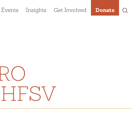
 Events
Insights
Get Involved
Donate
ERO
 HFSV